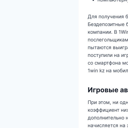
Для получения б
Бездепозитные б
компании. В 1Wi
послегольщикам
пытаются выигра
поступили на иг
со смартфона м
1win kz на моби
Игровые а
При этом, ни од
коэффициент ниж
дополнительно 
начисляется на 