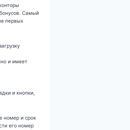
 конторы
 бонусов. Самый
ме первых
загрузку
пно и имеет
адки и кнопки,
е номер и срок
сти его номер