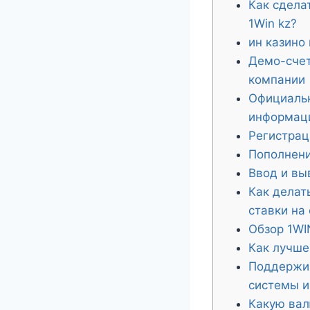
Как сдела
1Win kz?
ин казино
Демо-счет
компании
Официальн
информац
Регистрац
Пополнени
Ввод и вы
Как делат
ставки на
Обзор 1WI
Как лучше
Поддержи
системы и
Какую вал