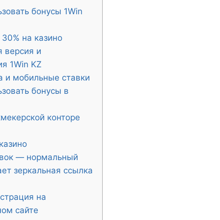
ьзовать бонусы 1Win
 30% на казино
 версия и
я 1Win KZ
 и мобильные ставки
ьзовать бонусы в
кмекерской конторе
-казино
авок — нормальный
ает зеркальная ссылка
истрация на
ом сайте