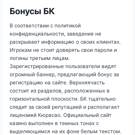
Бонусы БК
В соответствии с политикой
конфиденциальности, заведение не
раскрывает информацию о своих клиентах.
Игрокам не стоит доверять свои пароли и
логины третьим лицам.
Зарегистрированные пользователи видят
огромный баннер, предлагающий бонус за
регистрацию на сайте. Верхняячасть
состоит из разделов, расположенных в
горизонтальной плоскости. БК тщательно
следит за своей репутацией и располагает
лицензией Кюрасао. Официальный сайт
кaзинo выполнен в темных тонах с
выделяющимся на их фоне белым текстом.