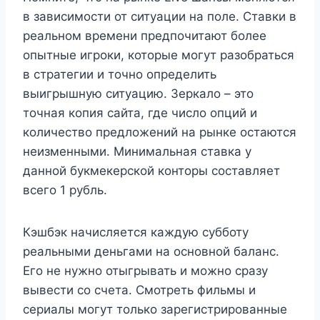
в зависимости от ситуации на поле. Ставки в
реальном времени предпочитают более
опытные игроки, которые могут разобраться
в стратегии и точно определить
выигрышную ситуацию. Зеркало – это
точная копия сайта, где число опций и
количество предложений на рынке остаются
неизменными. Минимальная ставка у
данной букмeкepской конторы составляет
всего 1 рубль.
Кэшбэк начисляется каждую субботу
реальными деньгами на основной баланс.
Его не нужно отыгрывать и можно сразу
вывести со счета. Смотреть фильмы и
сериалы могут только зарегистрированные