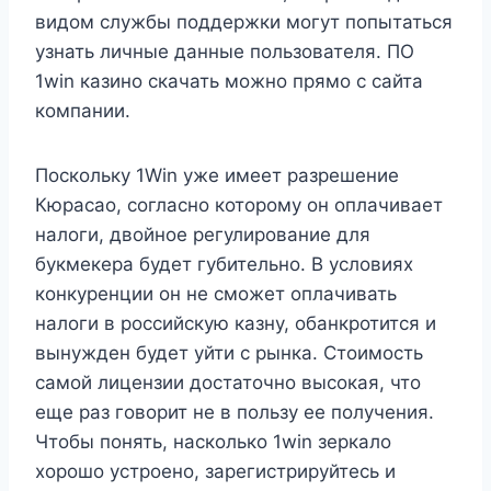
видом службы поддержки могут попытаться
узнать личные данные пользователя. ПО
1win казино скачать можно прямо с сайта
компании.
Поскольку 1Win уже имеет разрешение
Кюрасао, согласно которому он оплачивает
налоги, двойное регулирование для
букмекера будет губительно. В условиях
конкуренции он не сможет оплачивать
налоги в российскую казну, обанкротится и
вынужден будет уйти с рынка. Стоимость
самой лицензии достаточно высокая, что
еще раз говорит не в пользу ее получения.
Чтобы понять, насколько 1win зеркало
хорошо устроено, зарегистрируйтесь и