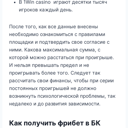
В 1Win casino играют десятки тысяч
игроков каждый день.
После того, как все данные внесены
необходимо ознакомиться с правилами
площадки и подтвердить свое согласие с
ними. Какова максимальная сумма, с
которой можно расстаться при проигрыше.
И нельзя превышать предел и не
проигрывать более того. Следует так
рассчитать свои финансы, чтобы при серии
постоянных проигрышей не должно
возникнуть психологической проблемы, так
недалеко и до развития зависимости.
Как получить фрибет в БК