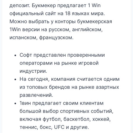
депозит. Букмекер предлагает 1 Win
официальный сайт на 18 языках мира.
Можно выбрать у конторы букмекерская
1Win версии на русском, английском,
испанском, французском.
Софт представлен проверенными
операторами на рынке игровой
индустрии.
На сегодня, компания считается одним
из топовых брендов на рынке азартных
развлечений.
1вин предлагает своим клиентам
большой выбор спортивных событий,
включая футбол, баскетбол, хоккей,
теннис, бокс, UFC и другие.