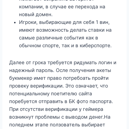
компании, в случае ее перехода на
новый домен.
Игроки, выбирающие для себя 1 вин,
имеют возможность делать ставки на
самые различные события как в
обычном спорте, так и в киберспорте.
Далее от грока требуется ридумать логин и
надежный пароль. Осле получения акеты
букмекер имет право потребоать пройти
провеку верификации. Это означает, что
потенциальному поетителю сайта
поребуется отправить в БК фото паспорта.
При отсутстви верификации у геймера
возникнут проблемы с выводом денег.На
поледнем этапе ползователь выбирает