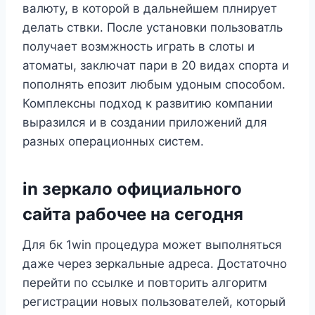
валюту, в которой в дальнейшем плнирует
делать ствки. После установки пользоватль
получает возмжность играть в слоты и
атоматы, заключат пари в 20 видах спорта и
пополнять епозит любым удоным способом.
Комплексны подход к развитию компании
выразился и в создании приложений для
разных операционных систем.
in зеркало официального
сайта рабочее на сегодня
Для бк 1win процедура может выполняться
даже через зеркальные адреса. Достаточно
перейти по ссылке и повторить алгоритм
регистрации новых пользователей, который