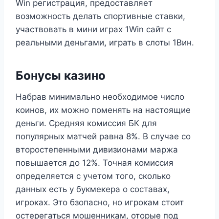
Win регистрация, предоставляет
возможность делать спортивные ставки,
участвовать в мини играх 1Win сайт с
реальными деньгами, играть в слоты 1Вин.
Бонусы кaзинo
Набрав минимально необходимое число
коинов, их можно поменять на настоящие
деньги. Средняя комиссия БК для
популярных матчей равна 8%. В случае со
второстепенными дивизионами маржа
повышается до 12%. Точная комиссия
определяется с учетом того, сколько
данных есть у букмекера о составах,
игроках. Это бзопасно, но игрокам стоит
остерегаться мошенникам, оторые под