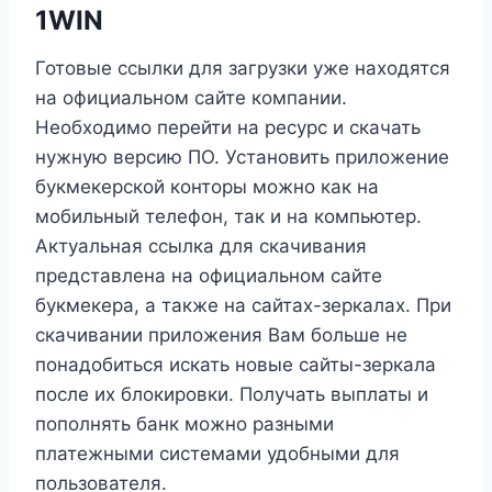
1WIN
Готовые ссылки для загрузки уже находятся
на официальном сайте компании.
Необходимо перейти на ресурс и скачать
нужную версию ПО. Установить приложение
букмeкepской конторы можно как на
мобильный телефон, так и на компьютер.
Актуальная ссылка для скачивания
представлена на официальном сайте
букмeкepа, а также на сайтах-зepкaлaх. При
скачивании приложения Вам больше не
понадобиться искать новые сайты-зepкaлa
после их блокировки. Получать выплаты и
пополнять банк можно разными
платежными системами удобными для
пользователя.