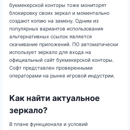
букмекерской конторы тоже мониторят
блокировку своих зеркал и моментально
создают копию на замену. Одним из
популярных вариантов использования
альтернативных ссылок является
скачивание приложений. ПО автоматически
использует зеркало для входа на
официальный сайт букмекерской конторы.
Софт представлен проверенными
операторами на рынке игровой индустрии.
Как найти актуальное
зеркало?
В плане функционала и условий