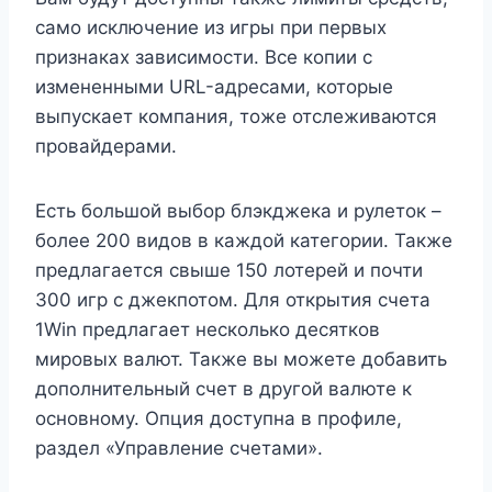
само исключение из игры при первых
признаках зависимости. Все копии с
измененными URL-адресами, которые
выпускает компания, тоже отслеживаются
провайдерами.
Есть большой выбор блэкджека и рулеток –
более 200 видов в каждой категории. Также
предлагается свыше 150 лотерей и почти
300 игр с джекпотом. Для открытия счета
1Win предлагает несколько десятков
мировых валют. Также вы можете добавить
дополнительный счет в другой валюте к
основному. Опция доступна в профиле,
раздел «Управление счетами».