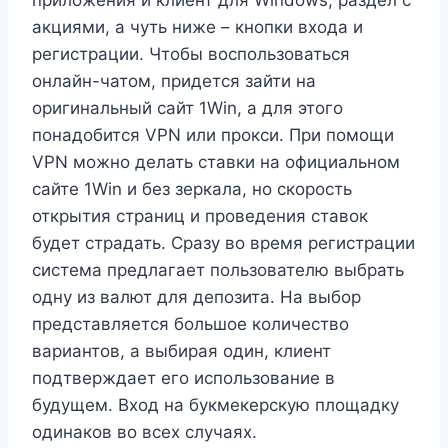
акциями, а чуть ниже – кнопки входа и
регистрации. Чтобы воспользоваться
онлайн-чатом, придется зайти на
оригинальный сайт 1Win, а для этого
понадобится VPN или прокси. При помощи
VPN можно делать ставки на официальном
сайте 1Win и без зеркала, но скорость
открытия страниц и проведения ставок
будет страдать. Сразу во время регистрации
система предлагает пользователю выбрать
одну из валют для депозита. На выбор
представляется большое количество
вариантов, а выбирая один, клиент
подтверждает его использование в
будущем. Вход на букмекерскую площадку
одинаков во всех случаях.