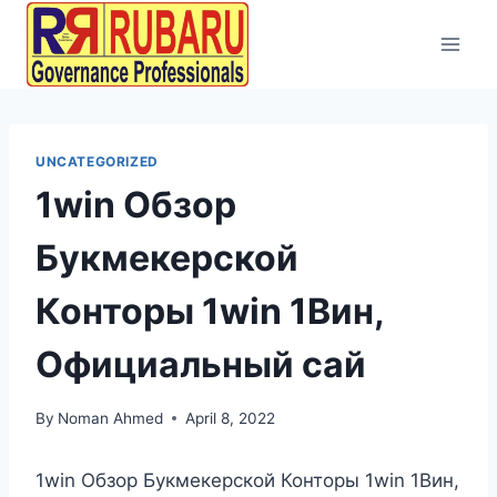
UNCATEGORIZED
1win Обзор
Букмекерской
Конторы 1win 1Вин,
Официальный сай
By
Noman Ahmed
April 8, 2022
1win Обзор Букмекерской Конторы 1win 1Вин,