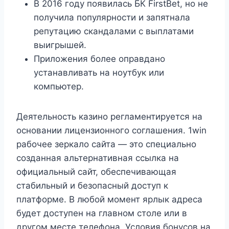
В 2016 году появилась БК FirstBet, но не
получила популярности и запятнала
репутацию скандалами с выплатами
выигрышей.
Приложения более оправдано
устанавливать на ноутбук или
компьютер.
Деятельность казино регламентируется на
основании лицензионного соглашения. 1win
рабочее зеркало сайта — это специально
созданная альтернативная ссылка на
официальный сайт, обеспечивающая
стабильный и безопасный доступ к
платформе. В любой момент ярлык адреса
будет доступен на главном столе или в
другом месте телефона. Условия бонусов на