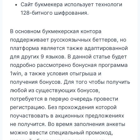
Сайт букмекера использует технологи
128-битного шифрования.
В основном букмекерская контора
поддерживает русскоязычных беттеров, но
платформа является также адаптированной
для других 9 языков. В данной статье будет
подробно рассмотрено бонусная программа
1win, а также условия отыгрыша и
получения бонусов. Для того чтобы получить
любой из существующих бонусов,
потребуется в первую очередь провести
регистрацию. Без прохождения которой
поучаствовать в акционных предложениях
не получится. Во время заполнения анкеты
можно ввести специальный промокод,