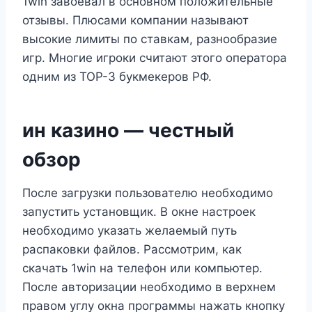
1win завоевал в основном положительные
отзывы. Плюсами компании называют
высокие лимиты по ставкам, разнообразие
игр. Многие игроки считают этого оператора
одним из TOP-3 букмекеров РФ.
ин казино — честный
обзор
После загрузки пользователю необходимо
запустить установщик. В окне настроек
необходимо указать желаемый путь
распаковки файлов. Рассмотрим, как
скачать 1win на телефон или компьютер.
После авторизации необходимо в верхнем
правом углу окна программы нажать кнопку