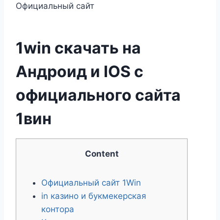
Официальный сайт
1win скачать на
Андроид и IOS c
официального сайта
1вин
Content
Официальный сайт 1Win
in казино и букмекерская
контора