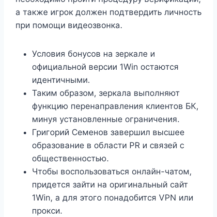
а также игрок должен подтвердить личность
при помощи видеозвонка.
Условия бонусов на зеркале и
официальной версии 1Win остаются
идентичными.
Таким образом, зеркала выполняют
функцию перенаправления клиентов БК,
минуя установленные ограничения.
Григорий Семенов завершил высшее
образование в области PR и связей с
общественностью.
Чтобы воспользоваться онлайн-чатом,
придется зайти на оригинальный сайт
1Win, а для этого понадобится VPN или
прокси.