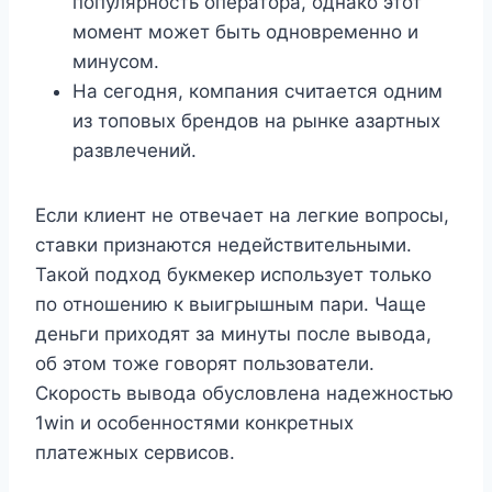
популярность оператора, однако этот
момент может быть одновременно и
минусом.
На сегодня, компания считается одним
из топовых брендов на рынке азартных
развлечений.
Если клиент не отвечает на легкие вопросы,
ставки признаются недействительными.
Такой подход букмекер использует только
по отношению к выигрышным пари. Чаще
деньги приходят за минуты после вывода,
об этом тоже говорят пользователи.
Скорость вывода обусловлена надежностью
1win и особенностями конкретных
платежных сервисов.