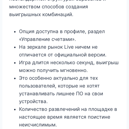
множеством способов создания
выигрышных комбинаций.
Опция доступна в профиле, раздел
«Управление счетами».
На зеркале рынок Live ничем не
отличается от официальной версии.
Игра длится несколько секунд, выигрыш
можно получить мгновенно.
Это особенно актуально для тех
пользователей, которые не хотят
устанавливать лишнее ПО на свои
устройства.
Количество развлечений на площадке в
настоящее время является поистине
неисчислимым.