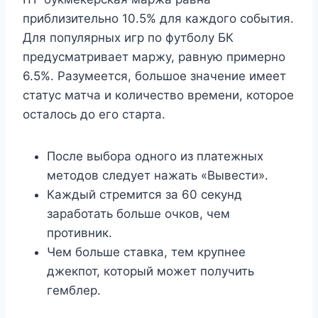
приблизительно 10.5% для каждого события.
Для популярных игр по футболу БК
предусматривает маржу, равную примерно
6.5%. Разумеется, большое значение имеет
статус матча и количество времени, которое
осталось до его старта.
После выбора одного из платежных
методов следует нажать «Вывести».
Каждый стремится за 60 секунд
заработать больше очков, чем
противник.
Чем больше ставка, тем крупнее
джекпот, который может получить
гемблер.