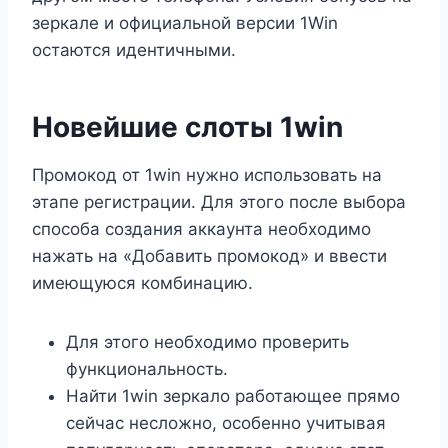
зеркале и официальной версии 1Win
остаются идентичными.
Новейшие слоты 1win
Промокод от 1win нужно использовать на
этапе регистрации. Для этого после выбора
способа создания аккаунта необходимо
нажать на «Добавить промокод» и ввести
имеющуюся комбинацию.
Для этого необходимо проверить
функциональность.
Найти 1win зеркало работающее прямо
сейчас несложно, особенно учитывая