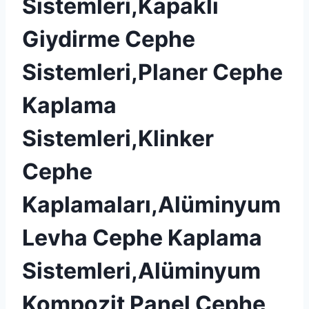
Sistemleri,Kapaklı
Giydirme Cephe
Sistemleri,Planer Cephe
Kaplama
Sistemleri,Klinker
Cephe
Kaplamaları,Alüminyum
Levha Cephe Kaplama
Sistemleri,Alüminyum
Kompozit Panel Cephe