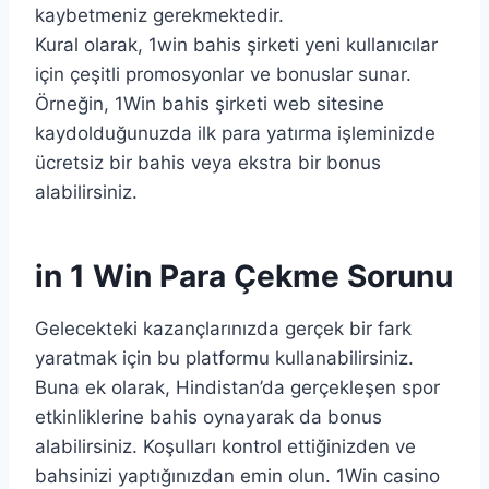
kaybetmeniz gerekmektedir.
Kural olarak, 1win bahis şirketi yeni kullanıcılar
için çeşitli promosyonlar ve bonuslar sunar.
Örneğin, 1Win bahis şirketi web sitesine
kaydolduğunuzda ilk para yatırma işleminizde
ücretsiz bir bahis veya ekstra bir bonus
alabilirsiniz.
in 1 Win Para Çekme Sorunu
Gelecekteki kazançlarınızda gerçek bir fark
yaratmak için bu platformu kullanabilirsiniz.
Buna ek olarak, Hindistan’da gerçekleşen spor
etkinliklerine bahis oynayarak da bonus
alabilirsiniz. Koşulları kontrol ettiğinizden ve
bahsinizi yaptığınızdan emin olun. 1Win casino