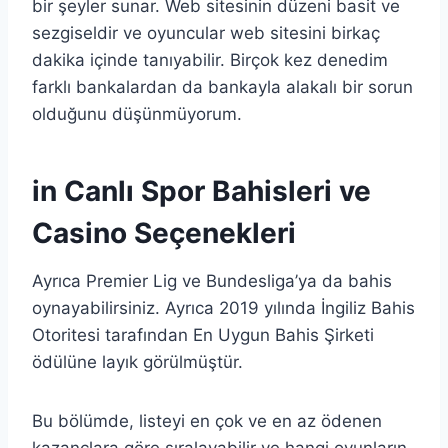
bir şeyler sunar. Web sitesinin düzeni basit ve
sezgiseldir ve oyuncular web sitesini birkaç
dakika içinde tanıyabilir. Birçok kez denedim
farklı bankalardan da bankayla alakalı bir sorun
olduğunu düşünmüyorum.
in Canlı Spor Bahisleri ve
Casino Seçenekleri
Ayrıca Premier Lig ve Bundesliga’ya da bahis
oynayabilirsiniz. Ayrıca 2019 yılında İngiliz Bahis
Otoritesi tarafından En Uygun Bahis Şirketi
ödülüne layık görülmüştür.
Bu bölümde, listeyi en çok ve en az ödenen
kazançlara göre sıralayabilir ve hangi oyunların