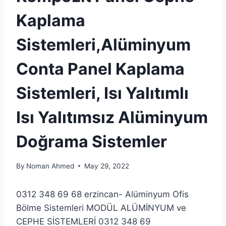
Kaplama
Sistemleri,Alüminyum
Conta Panel Kaplama
Sistemleri, Isı Yalıtımlı
Isı Yalıtımsız Alüminyum
Doğrama Sistemler
By
Noman Ahmed
May 29, 2022
0312 348 69 68 erzincan- Alüminyum Ofis
Bölme Sistemleri MODÜL ALÜMİNYUM ve
CEPHE SİSTEMLERİ 0312 348 69