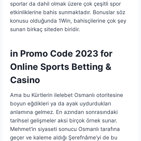
sporlar da dahil olmak üzere çok çeşitli spor
etkinliklerine bahis sunmaktadır. Bonuslar söz
konusu olduğunda 1Win, bahisçilerine çok şey
sunan birkaç siteden biridir.
in Promo Code 2023 for
Online Sports Betting &
Casino
Ama bu Kürtlerin ilelebet Osmanlı otoritesine
boyun eğdikleri ya da ayak uydurdukları
anlamına gelmez. En azından sonrasındaki
tarihsel gelişmeler aksi birçok örnek sunar.
Mehmet’in siyaseti sonucu Osmanlı tarafına
geçer ve kaleme aldığı Şerefnâme’yi de bu