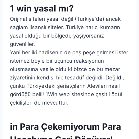
1 win yasal mı?
Orijinal siteleri yasal değil (Türkiye'de) ancak
sağlam lisanslı siteler. Türkiye harici kumarın
yasal olduğu bir bölgede yaşıyorsanız
güvenliler.
Yani her iki hadisenin de peş peşe gelmesi ister
istemez böyle bir üçüncü reaksiyonun
oluşmasına vesile oldu ki bizce de bu mezar
ziyaretinin kendisi hiç tesadüf değildi. Değildi,
çünkü Türkiye’deki şeriatçıların Alevileri nasıl
gördüğü belli! 1Win web sitesinde çeşitli ödül
çekilişleri de mevcuttur.
in Para Çekemiyorum Para