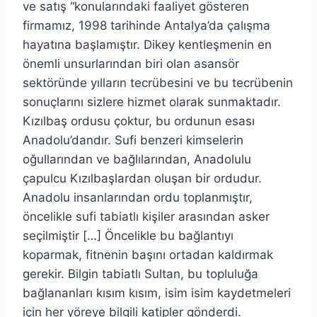
ve satış “konularındaki faaliyet gösteren
firmamız, 1998 tarihinde Antalya’da çalışma
hayatına başlamıştır. Dikey kentleşmenin en
önemli unsurlarından biri olan asansör
sektöründe yılların tecrübesini ve bu tecrübenin
sonuçlarını sizlere hizmet olarak sunmaktadır.
Kızılbaş ordusu çoktur, bu ordunun esası
Anadolu’dandır. Sufi benzeri kimselerin
oğullarından ve bağlılarından, Anadolulu
çapulcu Kızılbaşlardan oluşan bir ordudur.
Anadolu insanlarından ordu toplanmıştır,
öncelikle sufi tabiatlı kişiler arasından asker
seçilmiştir […] Öncelikle bu bağlantıyı
koparmak, fitnenin başını ortadan kaldırmak
gerekir. Bilgin tabiatlı Sultan, bu topluluğa
bağlananları kısım kısım, isim isim kaydetmeleri
için her yöreye bilgili katipler gönderdi.