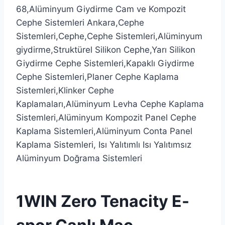
68,Alüminyum Giydirme Cam ve Kompozit
Cephe Sistemleri Ankara,Cephe
Sistemleri,Cephe,Cephe Sistemleri,Alüminyum
giydirme,Struktürel Silikon Cephe,Yarı Silikon
Giydirme Cephe Sistemleri,Kapaklı Giydirme
Cephe Sistemleri,Planer Cephe Kaplama
Sistemleri,Klinker Cephe
Kaplamaları,Alüminyum Levha Cephe Kaplama
Sistemleri,Alüminyum Kompozit Panel Cephe
Kaplama Sistemleri,Alüminyum Conta Panel
Kaplama Sistemleri, Isı Yalıtımlı Isı Yalıtımsız
Alüminyum Doğrama Sistemleri
1WIN Zero Tenacity E-