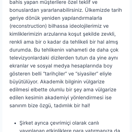
bahis yapan müşterilere özel teklif ve
bonuslardan yararlanabilirsiniz. Ülkemizde tarih
geriye dönük yeniden yapılandırmalarla
(reconstruction) bilhassa ideolojilerimiz ve
kimliklerimizin arzularına koşut şekilde zevkli,
renkli ama bir o kadar da tehlikeli bir hal almış
durumda. Bu tehlikenin vahameti de daha çok
televizyonlardaki dizilerden tutun da yine aynı
ekranlar ve sosyal medya hesaplarında boy
gösteren belli “tarihçiler” ve “siyasiler” eliyle
büyütülüyor. Akademik bilginin vülgarize
edilmesi elbette olumlu bir şey ama vülgarize
edilen kesimin akademiyi yönlendirmesi ise
sanırım bize özgü, tadımlık bir hal!
Şirket ayrıca çevrimiçi olarak canlı
yayınlanan etkinliklere para yatırmanıza da