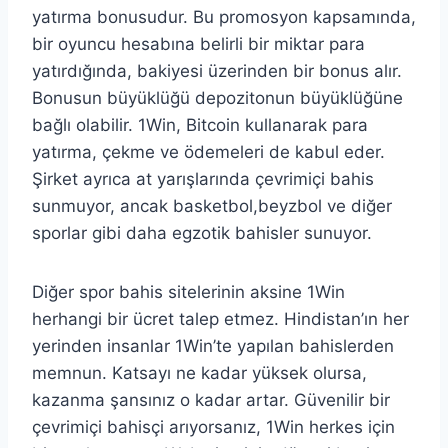
yatırma bonusudur. Bu promosyon kapsamında,
bir oyuncu hesabına belirli bir miktar para
yatırdığında, bakiyesi üzerinden bir bonus alır.
Bonusun büyüklüğü depozitonun büyüklüğüne
bağlı olabilir. 1Win, Bitcoin kullanarak para
yatırma, çekme ve ödemeleri de kabul eder.
Şirket ayrıca at yarışlarında çevrimiçi bahis
sunmuyor, ancak basketbol,​​beyzbol ve diğer
sporlar gibi daha egzotik bahisler sunuyor.
Diğer spor bahis sitelerinin aksine 1Win
herhangi bir ücret talep etmez. Hindistan’ın her
yerinden insanlar 1Win’te yapılan bahislerden
memnun. Katsayı ne kadar yüksek olursa,
kazanma şansınız o kadar artar. Güvenilir bir
çevrimiçi bahisçi arıyorsanız, 1Win herkes için