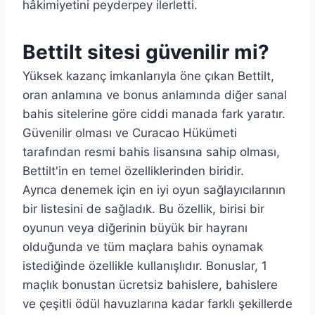
hâkimiyetini peyderpey ilerletti.
Bettilt sitesi güvenilir mi?
Yüksek kazanç imkanlarıyla öne çıkan Bettilt,
oran anlamına ve bonus anlamında diğer sanal
bahis sitelerine göre ciddi manada fark yaratır.
Güvenilir olması ve Curacao Hükümeti
tarafından resmi bahis lisansına sahip olması,
Bettilt'in en temel özelliklerinden biridir.
Ayrıca denemek için en iyi oyun sağlayıcılarının
bir listesini de sağladık. Bu özellik, birisi bir
oyunun veya diğerinin büyük bir hayranı
olduğunda ve tüm maçlara bahis oynamak
istediğinde özellikle kullanışlıdır. Bonuslar, 1
maçlık bonustan ücretsiz bahislere, bahislere
ve çeşitli ödül havuzlarına kadar farklı şekillerde