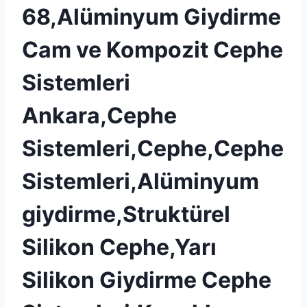
68,Alüminyum Giydirme
Cam ve Kompozit Cephe
Sistemleri
Ankara,Cephe
Sistemleri,Cephe,Cephe
Sistemleri,Alüminyum
giydirme,Struktürel
Silikon Cephe,Yarı
Silikon Giydirme Cephe