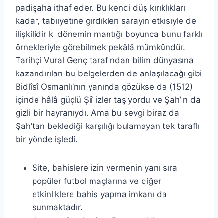
padişaha ithaf eder. Bu kendi düş kırıklıkları
kadar, tabiiyetine girdikleri sarayın etkisiyle de
ilişkilidir ki dönemin mantığı boyunca bunu farklı
örnekleriyle görebilmek pekâlâ mümkündür.
Tarihçi Vural Genç tarafından bilim dünyasına
kazandırılan bu belgelerden de anlaşılacağı gibi
Bidlîsî Osmanlı’nın yanında gözükse de (1512)
içinde hâlâ güçlü Şiî izler taşıyordu ve Şah’ın da
gizli bir hayranıydı. Ama bu sevgi biraz da
Şah’tan beklediği karşılığı bulamayan tek taraflı
bir yönde işledi.
Site, bahislere izin vermenin yanı sıra
popüler futbol maçlarına ve diğer
etkinliklere bahis yapma imkanı da
sunmaktadır.