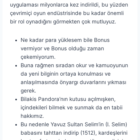
uygulaması milyonlarca kez indirildi, bu yüzden
çevrimiçi oyun endüstrisinde bu kadar önemli
bir rol oynadığını görmekten çok mutluyuz.
Ne kadar para yüklesem bile Bonus
vermiyor ve Bonus olduğu zaman
çekemiyorum.
Buna rağmen sıradan okur ve kamuoyunun
da yeni bilginin ortaya konulması ve
anlaşılmasında önyargı duvarlarını yıkması
gerek.
Bilakis Pandora’nın kutusu açılmışken,
içindekileri bilmek ve sunmak da en tabii
hakkımız.
Bu nedenle Yavuz Sultan Selim’in (I. Selim)
babasını tahttan indirip (1512), kardeşlerini